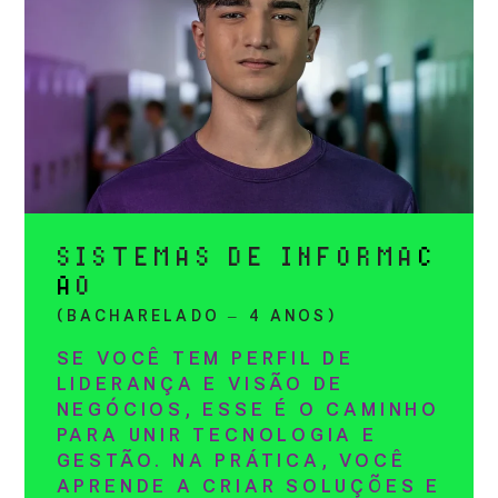
SISTEMAS DE INFORMA
Ç
Ã
O
(BACHARELADO – 4 ANOS)
SE VOCÊ TEM PERFIL DE
LIDERANÇA E VISÃO DE
NEGÓCIOS, ESSE É O CAMINHO
PARA UNIR TECNOLOGIA E
GESTÃO. NA PRÁTICA, VOCÊ
APRENDE A CRIAR SOLUÇÕES E