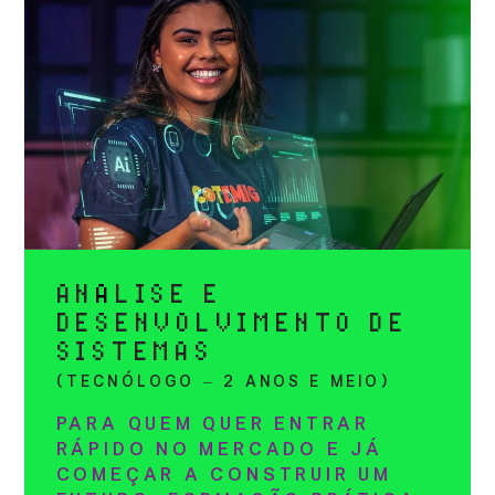
AN
Á
LISE E
DESENVOLVIMENTO DE
SISTEMAS
(TECNÓLOGO – 2 ANOS E MEIO)
PARA QUEM QUER ENTRAR
RÁPIDO NO MERCADO E JÁ
COMEÇAR A CONSTRUIR UM