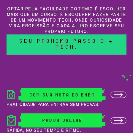
OPTAR PELA FACULDADE COTEMIG É ESCOLHER
MAIS QUE UM CURSO. É ESCOLHER FAZER PARTE
DE UM MOVIMENTO TECH, ONDE CURIOSIDADE
VIRA PROFISSÃO E CADA ALUNO ESCREVE SEU
PRÓPRIO FUTURO.
SEU PR
Ó
XIMO PASSO
É
+
TECH.
PRATICIDADE PARA ENTRAR SEM PROVAS.
RÁPIDA, NO SEU TEMPO E RITMO.